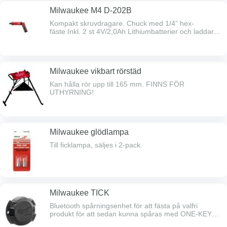
Milwaukee M4 D-202B
Kompakt skruvdragare. Chuck med 1/4” hex-
fäste.Inkl. 2 st 4V/2,0Ah Lithiumbatterier och laddare.
Längd 244 mm, vikt 0,5 kg inkl. batteri. FINNS FÖR
UTHYRNING!
Milwaukee vikbart rörstäd
Kan hålla rör upp till 165 mm. FINNS FÖR
UTHYRNING!
Milwaukee glödlampa
Till ficklampa, säljes i 2-pack.
Milwaukee TICK
Bluetooth spårningsenhet för att fästa på valfri
produkt för att sedan kunna spåras med ONE-KEY
appen.