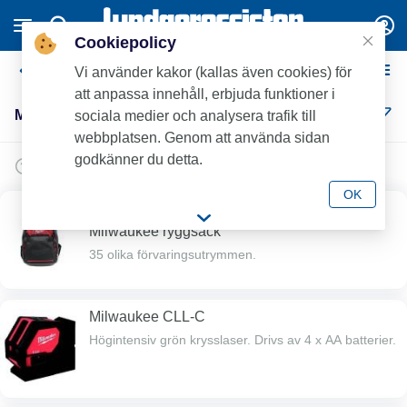
Cookiepolicy
Milwaukee Övrigt
Vi använder kakor (kallas även cookies) för
att anpassa innehåll, erbjuda funktioner i
Milwaukee Övrigt (7)
sociala medier och analysera trafik till
webbplatsen. Genom att använda sidan
godkänner du detta.
OK
Nyhet
Milwaukee ryggsäck
35 olika förvaringsutrymmen.
Milwaukee CLL-C
Högintensiv grön krysslaser. Drivs av 4 x AA batterier.