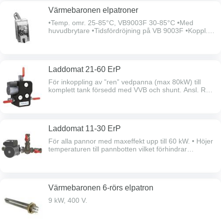
hög kloridhalt och i varmvattenberedare bör elpatron i
Värmebaronen elpatroner
koppar användas.
•Temp. omr. 25-85°C, VB9003F 30-85°C •Med
huvudbrytare •Tidsfördröjning på VB 9003F •Koppl.
diff. 7°C, VB9003F 5°C •4 st/fp. Belastningsvakt ingår
ej.Ej avsedd för tappvatten.
Laddomat 21-60 ErP
För inkoppling av ”ren” vedpanna (max 80kW) till
komplett tank försedd med VVB och shunt. Ansl. R32
inv.gg. Högeffektiv cirkulationspump. Hög
drifttemperatur och snabb avstängning efter eldning.
Levereras med EPP-isolering. Termometrar och
avstängnings ventiler med spak ingår. Självcirkulation
Laddomat 11-30 ErP
vid strömavbrott gör att pannan ej förstörs genom
torrkokning.
För alla pannor med maxeffekt upp till 60 kW. • Höjer
temperaturen till pannbotten vilket förhindrar
korrosion och förlänger pannans livslängd. • Höjer
pannans verkningsgrad genom att snabbt reglera till
en hög och jämn arbetstemperatur. •
Avstängningsventiler • Öppningstemperatur 63°C.
Värmebaronen 6-rörs elpatron
9 kW, 400 V.