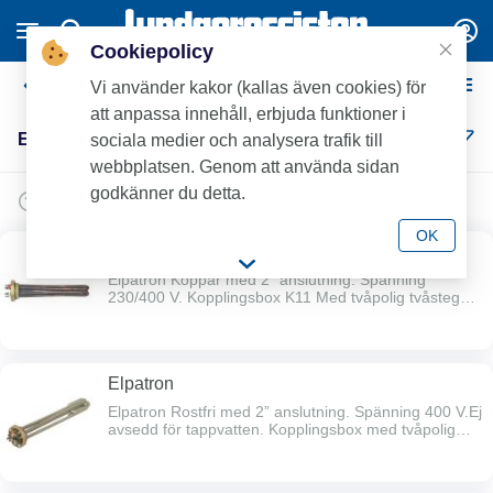
Cookiepolicy
Elpatroner / Tbh Ackumulatortankar
Vi använder kakor (kallas även cookies) för
att anpassa innehåll, erbjuda funktioner i
Elpatroner / Tbh Ackumulatortankar (11)
sociala medier och analysera trafik till
webbplatsen. Genom att använda sidan
godkänner du detta.
OK
Elpatron
Elpatron Koppar med 2” anslutning. Spänning
230/400 V. Kopplingsbox K11 Med tvåpolig tvåstegs
termostat och trepolig temperaturbegränsare.OBS!
Boxen säljes separat.
Elpatron
Elpatron Rostfri med 2” anslutning. Spänning 400 V.Ej
avsedd för tappvatten. Kopplingsbox med tvåpolig
termostat, trepolig säkerhetsbrytare och
utanpåliggande termostatratt. OBS! Boxen säljes
separat.OBS! Vid kopparfodrade kärl, vid vatten med