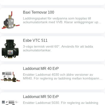
Baxi Termovar 100
Laddningspaket för vedpanna som kopplas till
ackumulatortank med VVB. Klarar anläggningar upp
till 100kW. Självcirkulation vid
strömavbrott.Öppningstemperatur 72°C.
Esbe VTC 511
3-vägs termisk ventil 60°. Används för att ladda
ackumulatortankar.
Laddomat MR 40 ErP
Ersätter Laddomat 4030 och äldre versioner av
MR40. För reglering av laddning mellan kombipanna
och ”tom” tank. Pannan har inbyggd
varmvattenberedare och shunt. Vid eldning skickar
Laddomat MR 40 överskottsvärmen till tanken.
Genom att MR 40 förvärmer det kalla vattnet från
Laddomat MR 50 ErP
tanken förhindras kondens och korrosion. Efter
avslutad eldning styrs det heta vattnet tillbaka till
Ersätter Laddomat 5030. För reglering av laddning
toppen av pannan. Detta sker med låg hastighet så