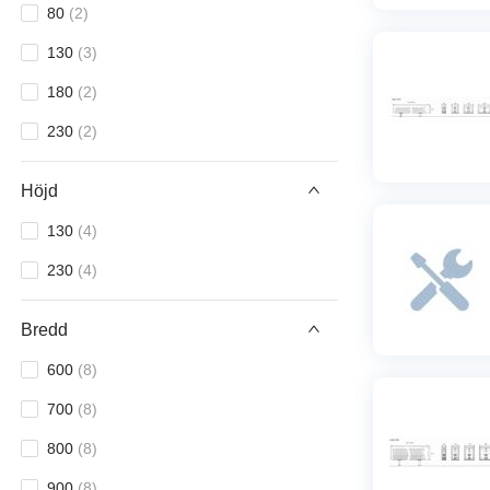
80
(
2
)
130
(
3
)
180
(
2
)
230
(
2
)
Höjd
130
(
4
)
230
(
4
)
Bredd
600
(
8
)
700
(
8
)
800
(
8
)
900
(
8
)