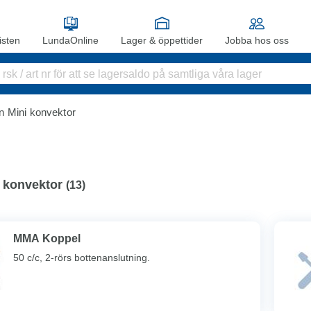
sten
LundaOnline
Lager & öppettider
Jobba hos oss
 Mini konvektor
 konvektor
(
13
)
MMA Koppel
50 c/c, 2-rörs bottenanslutning.