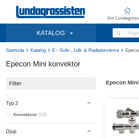
Om Lundagrossi
KATALOG
Startsida
Katalog
E - Golv-, Luft- & Radiatorvärme
Epecon
Epecon Mini konvektor
Epecon Mini
Filter
Typ 2
Konvektorer
(
13
)
Djup