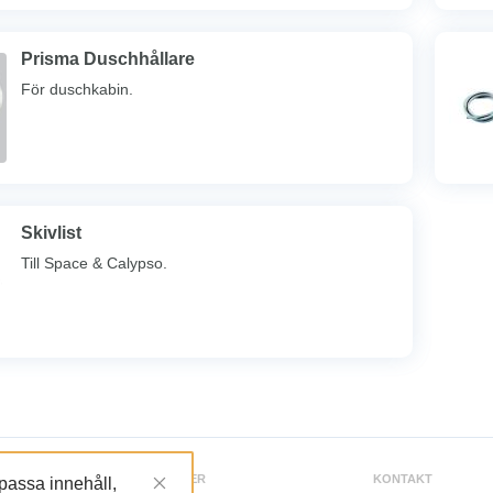
Prisma Duschhållare
För duschkabin.
Skivlist
Till Space & Calypso.
TJÄNSTER
KONTAKT
npassa innehåll,