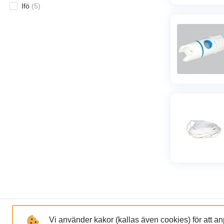
Ifö
(
5
)
LÄNKAR
FÖRETAGET
Vi använder kakor (kallas även cookies) för att a