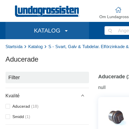
Om Lundagrossi
KATALOG
Startsida
Katalog
S - Svart, Galv & Tubdelar. Elförzinkade 
Aducerade
Aducerade
(
Filter
null
Kvalité
Aducerad
(
18
)
Smidd
(
1
)