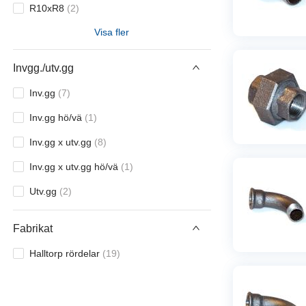
R10xR8
(
2
)
Visa fler
R15
(
15
)
R15xR8
(
1
)
Invgg./utv.gg
R15xR10
(
6
)
Inv.gg
(
7
)
R15xR10xR10
(
1
)
Inv.gg hö/vä
(
1
)
R15xR15xR10
(
1
)
Inv.gg x utv.gg
(
8
)
R15xR20
(
1
)
Inv.gg x utv.gg hö/vä
(
1
)
R15xR20xR10
(
1
)
Utv.gg
(
2
)
R20
(
16
)
Fabrikat
R20xR8
(
1
)
Halltorp rördelar
(
19
)
R20xR10
(
4
)
R20xR10xR10
(
1
)
R20xR10xR15
(
1
)