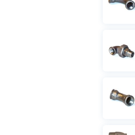
R20xR15
(
6
)
R20xR15xR10
(
1
)
R20xR15xR15
(
1
)
R20xR20xR10
(
1
)
R20xR20xR15
(
1
)
R20xR25
(
1
)
R20xR25xR15
(
1
)
R25
(
15
)
R25xR10
(
3
)
R25xR15
(
6
)
R25xR15xR15
(
1
)
R25xR15xR20
(
1
)