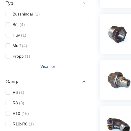
Typ
Bussningar
(
1
)
Böj
(
4
)
Huv
(
1
)
Muff
(
4
)
Propp
(
1
)
Visa fler
Sexkant
(
1
)
T-rör
(
1
)
Gänga
Unionskopplingar
(
4
)
R6
(
1
)
Vinkel
(
2
)
R8
(
8
)
R10
(
16
)
R10xR6
(
1
)