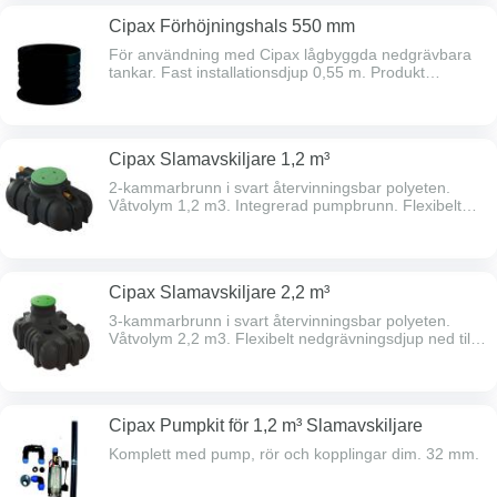
Cipax Förhöjningshals 550 mm
För användning med Cipax lågbyggda nedgrävbara
tankar. Fast installationsdjup 0,55 m. Produkt
tillverkad i återvinningsbar polyeten. Ø 600 mm.
Cipax Slamavskiljare 1,2 m³
2-kammarbrunn i svart återvinningsbar polyeten.
Våtvolym 1,2 m3. Integrerad pumpbrunn. Flexibelt
nedgrävningsdjup ned till 2,0 m. Kan kompletteras
med Cipax förhöjningshalsar. Ø 110 mm inlopp, höjd
underkant 775 mm. Möjlighet att flytta in- och utlopp
mellan kort- och långsida.
Cipax Slamavskiljare 2,2 m³
3-kammarbrunn i svart återvinningsbar polyeten.
Våtvolym 2,2 m3. Flexibelt nedgrävningsdjup ned till
2,9 m. Kan kompletteras med Cipax
förhöjningshalsar. Ø 110 mm inlopp, höjd underkant
718 mm. Möjlighet att flytta in- och utlopp mellan kort-
och långsida.
Cipax Pumpkit för 1,2 m³ Slamavskiljare
Komplett med pump, rör och kopplingar dim. 32 mm.