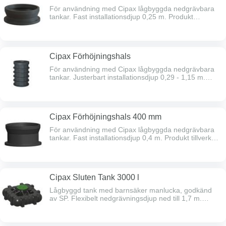
För användning med Cipax lågbyggda nedgrävbara
tankar. Fast installationsdjup 0,25 m. Produkt
tillverkad i återvinningsbar polyeten. Ø 600 mm.
Cipax Förhöjningshals
För användning med Cipax lågbyggda nedgrävbara
tankar. Justerbart installationsdjup 0,29 - 1,15 m.
Produkt tillverkad i återvinningsbar polyeten. Ø 600
mm.
Cipax Förhöjningshals 400 mm
För användning med Cipax lågbyggda nedgrävbara
tankar. Fast installationsdjup 0,4 m. Produkt tillverkad
i återvinningsbar polyeten. Ø 600 mm.
Cipax Sluten Tank 3000 l
Lågbyggd tank med barnsäker manlucka, godkänd
av SP. Flexibelt nedgrävningsdjup ned till 1,7 m.
Tillverkad i återvinningsbar polyeten. Kan
kompletteras med Cipax förhöjningshalsar. Ø 110
mm inlopp, höjd underkant 770 mm.