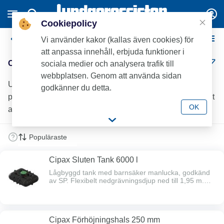
Cookiepolicy
Cipax Avlopp
Vi använder kakor (kallas även cookies) för
att anpassa innehåll, erbjuda funktioner i
Cipax Avlopp (10)
sociala medier och analysera trafik till
webbplatsen. Genom att använda sidan
Upptäck Cipax slutna tankar och slamavskiljare samt
godkänner du detta.
pumpkit och förhöjningshalsar. Smarta lösningar för enskilt
OK
avlopp hos Lundagrossisten.
Cipax Sluten Tank 6000 l
Lågbyggd tank med barnsäker manlucka, godkänd
av SP. Flexibelt nedgrävningsdjup ned till 1,95 m.
Tillverkad i återvinningsbar polyeten. Kan
kompletteras med Cipax förhöjningshalsar. Ø 110
mm inlopp, höjd underkant 1027 mm.
Cipax Förhöjningshals 250 mm