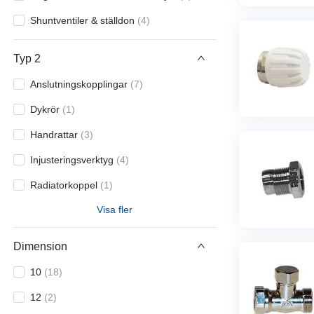
Shuntventiler & ställdon
(
4
)
Typ 2
Anslutningskopplingar
(
7
)
Dykrör
(
1
)
Handrattar
(
3
)
Injusteringsverktyg
(
4
)
Radiatorkoppel
(
1
)
Visa fler
Returventiler
(
5
)
Shuntventiler & ställdon
(
4
)
Dimension
Termostater
(
5
)
10
(
18
)
Termostatventiler
(
10
)
12
(
2
)
Övrigt
(
1
)