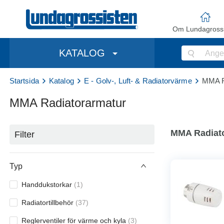
Om Lundagrossi
KATALOG
Startsida
Katalog
E - Golv-, Luft- & Radiatorvärme
MMA R
MMA Radiatorarmatur
MMA Radiat
Filter
Typ
Handdukstorkar
(
1
)
Radiatortillbehör
(
37
)
Reglerventiler för värme och kyla
(
3
)