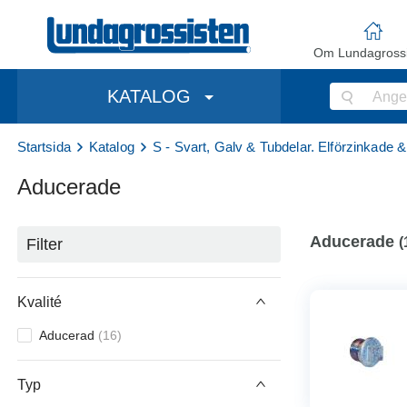
Om Lundagrossi
KATALOG
Startsida
Katalog
S - Svart, Galv & Tubdelar. Elförzinkade 
Aducerade
Aducerade
(
Filter
Kvalité
Aducerad
(
16
)
Typ