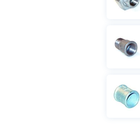
R25xR15xR15
(
1
)
R25xR15xR20
(
1
)
R25xR20
(
5
)
R25xR20xR15
(
1
)
R25xR20xR20
(
1
)
R25xR25xR15
(
1
)
R25xR25xR20
(
1
)
R25xR32
(
1
)
R25xR40
(
1
)
R32
(
12
)
R32xR10
(
1
)
R32xR15
(
4
)