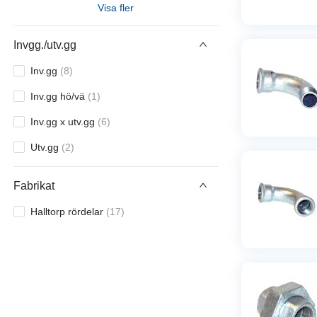
Visa fler
R15
(
15
)
R15xR10
(
3
)
Invgg./utv.gg
R15xR20
(
1
)
Inv.gg
(
8
)
R20
(
14
)
Inv.gg hö/vä
(
1
)
R20xR8
(
1
)
Inv.gg x utv.gg
(
6
)
R20xR10
(
4
)
Utv.gg
(
2
)
R20xR15
(
5
)
Fabrikat
R20xR15xR15
(
1
)
Halltorp rördelar
(
17
)
R20xR20xR15
(
1
)
R20xR25
(
1
)
R25
(
15
)
R25xR10
(
1
)
R25xR15
(
5
)