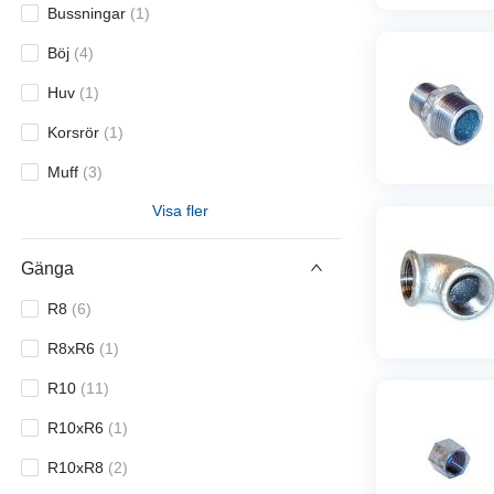
Bussningar
(
1
)
Böj
(
4
)
Huv
(
1
)
Korsrör
(
1
)
Muff
(
3
)
Visa fler
Propp
(
1
)
Sexkant
(
1
)
Gänga
T-rör
(
1
)
R8
(
6
)
Unionskopplingar
(
2
)
R8xR6
(
1
)
Vinkel
(
2
)
R10
(
11
)
R10xR6
(
1
)
R10xR8
(
2
)