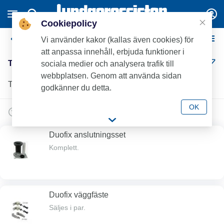
Cookiepolicy
Tillbehör Geberit WC-fixtur
Vi använder kakor (kallas även cookies) för
att anpassa innehåll, erbjuda funktioner i
Tillbehör Geberit WC-fixtur (30)
sociala medier och analysera trafik till
webbplatsen. Genom att använda sidan
Tillbehör och Reservdelar till Geberit WC-fixturer.
godkänner du detta.
OK
Duofix anslutningsset
Komplett.
Duofix väggfäste
Säljes i par.