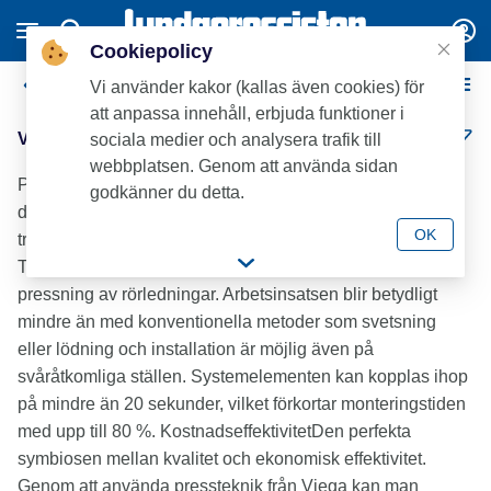
Cookiepolicy
Viega Megapress XL
Vi använder kakor (kallas även cookies) för
att anpassa innehåll, erbjuda funktioner i
Viega Megapress XL (15)
sociala medier och analysera trafik till
webbplatsen. Genom att använda sidan
Presskopplingar för tjockväggiga stålrör i stora
godkänner du detta.
dimensioner. Idealisk för värme-, kyla-, sprinkler- och
OK
tryckluftssystem, upp till 140°C och 16 bar.
TidsbesparingInstallationstiden minskas avsevärt genom
pressning av rörledningar. Arbetsinsatsen blir betydligt
mindre än med konventionella metoder som svetsning
eller lödning och installation är möjlig även på
svåråtkomliga ställen. Systemelementen kan kopplas ihop
på mindre än 20 sekunder, vilket förkortar monteringstiden
med upp till 80 %. KostnadseffektivitetDen perfekta
symbiosen mellan kvalitet och ekonomisk effektivitet.
Genom att använda pressteknik från Viega kan man