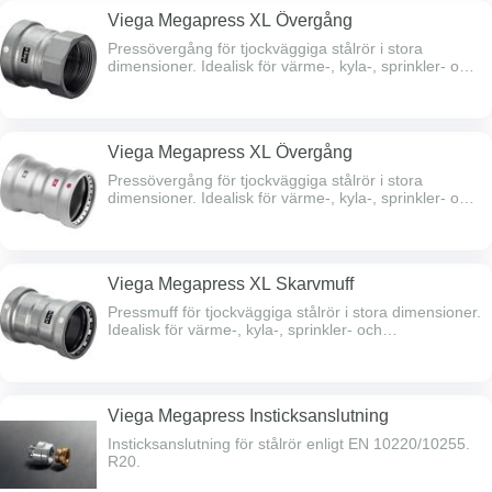
Viega Megapress XL Övergång
Pressövergång för tjockväggiga stålrör i stora
dimensioner. Idealisk för värme-, kyla-, sprinkler- och
tryckluftssystem, upp till 140°C och 16 bar.Muff x
invändig gänga. OBS! Specifika presskedjor måste
användas!
Viega Megapress XL Övergång
Pressövergång för tjockväggiga stålrör i stora
dimensioner. Idealisk för värme-, kyla-, sprinkler- och
tryckluftssystem, upp till 140°C och 16 bar. OBS!
Specifika presskedjor måste användas! Megapress -
Elförzinkad press. Obs!Övergång Megapress XL –
Elförzinkat XL Olika Press-slingor för respektive
Viega Megapress XL Skarvmuff
system måste användas på respektive sida av
kopplingen.
Pressmuff för tjockväggiga stålrör i stora dimensioner.
Idealisk för värme-, kyla-, sprinkler- och
tryckluftssystem, upp till 140°C och 16 bar.OBS!
Specifika presskedjor måste användas!
Viega Megapress Insticksanslutning
Insticksanslutning för stålrör enligt EN 10220/10255.
R20.