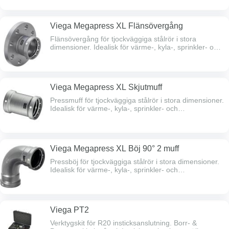
Viega Megapress XL Flänsövergång
Flänsövergång för tjockväggiga stålrör i stora
dimensioner. Idealisk för värme-, kyla-, sprinkler- och
tryckluftssystem, upp till 140°C och 16 bar. PN 10/16.
Finns att beställa i PN6-utförande. OBS! Specifika
presskedjor måste användas!
Viega Megapress XL Skjutmuff
Pressmuff för tjockväggiga stålrör i stora dimensioner.
Idealisk för värme-, kyla-, sprinkler- och
tryckluftssystem, upp till 140°C och 16 bar.OBS!
Specifika presskedjor måste användas!
Viega Megapress XL Böj 90° 2 muff
Pressböj för tjockväggiga stålrör i stora dimensioner.
Idealisk för värme-, kyla-, sprinkler- och
tryckluftssystem, upp till 140°C och 16 bar.OBS!
Specifika presskedjor måste användas!
Viega PT2
Verktygskit för R20 insticksanslutning. Borr- &