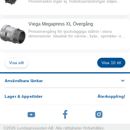
Pressmaskin ingår ej. Insticksanslutningar säljes
separat. 27 mm hålsåg med SDS+ fäste.
Viega Megapress XL Övergång
Pressövergång för tjockväggiga stålrör i stora
dimensioner. Idealisk för värme-, kyla-, sprinkler- och
tryckluftssystem, upp till 140°C och 16 bar. Muff x
utvändig gänga. OBS! Specifika presskedjor måste
användas!
Visa allt
Visa 10 till
Användbara länkar
Lager & öppettider
Återkoppling
!
©
2026
Lundagrossisten AB. Alla rättigheter förbehålles.