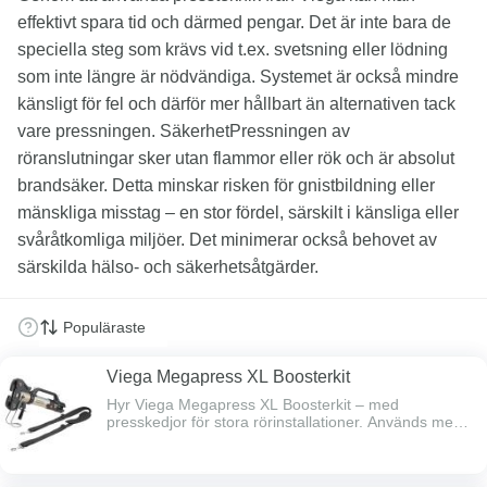
effektivt spara tid och därmed pengar. Det är inte bara de
speciella steg som krävs vid t.ex. svetsning eller lödning
som inte längre är nödvändiga. Systemet är också mindre
känsligt för fel och därför mer hållbart än alternativen tack
vare pressningen. SäkerhetPressningen av
röranslutningar sker utan flammor eller rök och är absolut
brandsäker. Detta minskar risken för gnistbildning eller
mänskliga misstag – en stor fördel, särskilt i känsliga eller
svåråtkomliga miljöer. Det minimerar också behovet av
särskilda hälso- och säkerhetsåtgärder.
Viega Megapress XL Boosterkit
Hyr Viega Megapress XL Boosterkit – med
presskedjor för stora rörinstallationer. Används med
Ridgid/Viega stor pressmaskin. Perfekt för proffs som
behöver kraftfull och pålitlig pressutrustning.