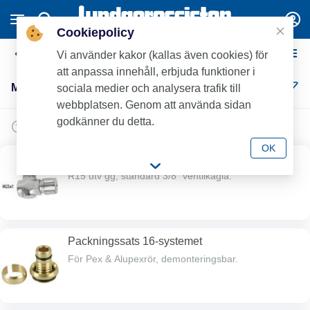
Cookiepolicy
Mora UPL - 16 systemet
Vi använder kakor (kallas även cookies) för
att anpassa innehåll, erbjuda funktioner i
Mora UPL - 16 systemet (8)
sociala medier och analysera trafik till
webbplatsen. Genom att använda sidan
godkänner du detta.
OK
VF-koppling 16-systemet
R15 utv gg, standard 3/8" ventilkägla.
Packningssats 16-systemet
För Pex & Alupexrör, demonteringsbar.