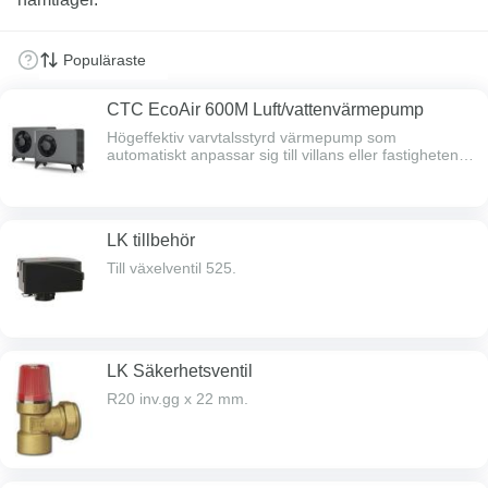
CTC EcoAir 600M Luft/vattenvärmepump
Högeffektiv varvtalsstyrd värmepump som
automatiskt anpassar sig till villans eller fastighetens
effektbehov under året. Automatisk avfrostning ger
mer värme, mer effekt och ökad livslängd.
Kondensvattentråg med inbyggd värmare. Ger värme
ner till -22°C och producerar upp till +65°C
LK tillbehör
varmvatten. Kompatibel med EcoZenith i255, i360,
EcoLogic samt EcoZenith i550Pro. * W35°C A +7°C
Till växelventil 525.
min rps / A -7°C max rps (EN14511)
LK Säkerhetsventil
R20 inv.gg x 22 mm.