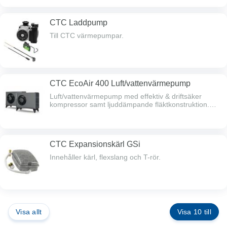
förberedd. Rumsgivare, utomhusgivare,
påfyllnadskoppel, nivåkärl brine, brineslangar,
magnetfilter för retur värmesystem, manometer,
CTC Laddpump
smutsfilter för kallvatten, automatiska avluftare,
säkerhetsventil för brine 3 bar och för värmesystem
Till CTC värmepumpar.
2,5 bar bipackas.
CTC EcoAir 400 Luft/vattenvärmepump
Luft/vattenvärmepump med effektiv & driftsäker
kompressor samt ljuddämpande fläktkonstruktion.
Behovsstyrd avfrostning.Kondensvattentråg med
inbyggd värmare. Ger värme ner till -22°C och
producerar upp till 65°C varmvatten. Kopplas till
befintlig anläggning med EcoLogic eller en ny
CTC Expansionskärl GSi
tillsammans med EcoZenith i250/255, i350/360 eller
i550/555 Pro.*) W35 & A -7/+2/+7 °C enl. EN14511.
Innehåller kärl, flexslang och T-rör.
Visa allt
Visa 10 till