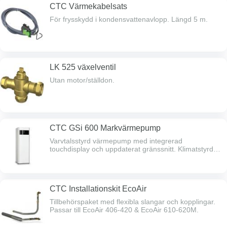
CTC Värmekabelsats
För frysskydd i kondensvattenavlopp. Längd 5 m.
LK 525 växelventil
Utan motor/ställdon.
CTC GSi 600 Markvärmepump
Varvtalsstyrd värmepump med integrerad
touchdisplay och uppdaterat gränssnitt. Klimatstyrd
inverterstyrning som anpassar sig till husets
effektbehovger maximal besparing. Högeffektiv
varmvattenberedning som producerar över 300 liter.
Mycket tystgående. Inbyggd borrhålsanpassning. Kan
CTC Installationskit EcoAir
styra två värmesystem som standard, med tbh. kan
den kompletteras med t.ex. solvärme, vattenmantlad
Tillbehörspaket med flexibla slangar och kopplingar.
kamin, pool eller passiv kyla. Internetuppkoppling
Passar till EcoAir 406-420 & EcoAir 610-620M.
som standard samt förberedd för anslutning mot
Alexa, Google Home m.m.Dessutom Smartgrid-