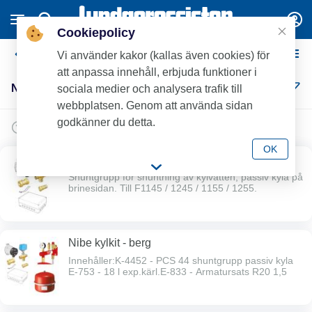
Cookiepolicy
Nibe frikyla
Vi använder kakor (kallas även cookies) för
att anpassa innehåll, erbjuda funktioner i
Nibe frikyla (5)
sociala medier och analysera trafik till
webbplatsen. Genom att använda sidan
godkänner du detta.
OK
Nibe PCS44
Shuntgrupp för shuntning av kylvatten, passiv kyla på
brinesidan. Till F1145 / 1245 / 1155 / 1255.
Nibe kylkit - berg
Innehåller:K-4452 - PCS 44 shuntgrupp passiv kyla
E-753 - 18 l exp.kärl.E-833 - Armatursats R20 1,5