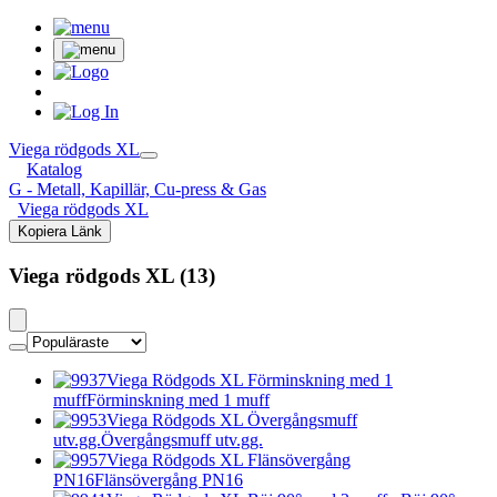
Viega rödgods XL
Katalog
G - Metall, Kapillär, Cu-press & Gas
Viega rödgods XL
Kopiera Länk
Viega rödgods XL (13)
Viega Rödgods XL Förminskning med 1
muff
Förminskning med 1 muff
Viega Rödgods XL Övergångsmuff
utv.gg.
Övergångsmuff utv.gg.
Viega Rödgods XL Flänsövergång
PN16
Flänsövergång PN16