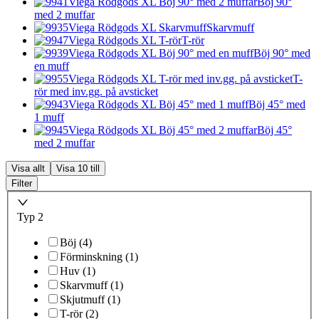
Viega Rödgods XL Böj 90° med 2 muffar
Böj 90°
med 2 muffar
Viega Rödgods XL Skarvmuff
Skarvmuff
Viega Rödgods XL T-rör
T-rör
Viega Rödgods XL Böj 90° med en muff
Böj 90° med
en muff
Viega Rödgods XL T-rör med inv.gg. på avsticket
T-
rör med inv.gg. på avsticket
Viega Rödgods XL Böj 45° med 1 muff
Böj 45° med
1 muff
Viega Rödgods XL Böj 45° med 2 muffar
Böj 45°
med 2 muffar
Visa allt
Visa 10 till
Filter
Typ 2
Böj
(
4
)
Förminskning
(
1
)
Huv
(
1
)
Skarvmuff
(
1
)
Skjutmuff
(
1
)
T-rör
(
2
)