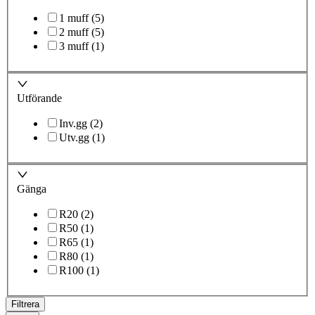
1 muff
(
5
)
2 muff
(
5
)
3 muff
(
1
)
Utförande
Inv.gg
(
2
)
Utv.gg
(
1
)
Gänga
R20
(
2
)
R50
(
1
)
R65
(
1
)
R80
(
1
)
R100
(
1
)
Filtrera