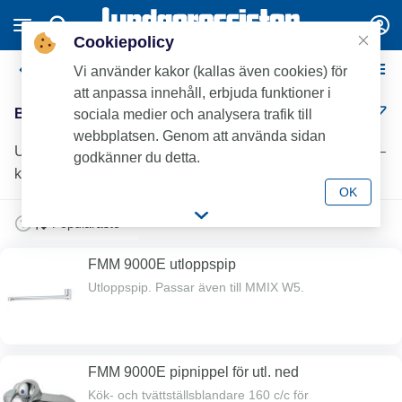
Cookiepolicy
Blandare för Väggmontage
Vi använder kakor (kallas även cookies) för
att anpassa innehåll, erbjuda funktioner i
Blandare för Väggmontage (9)
sociala medier och analysera trafik till
webbplatsen. Genom att använda sidan
Upptäck blandare för väggmontage hos Lundagrossisten –
godkänner du detta.
kvalitet för professionella installationer.
OK
FMM 9000E utloppspip
Utloppspip. Passar även till MMIX W5.
FMM 9000E pipnippel för utl. ned
Kök- och tvättställsblandare 160 c/c för