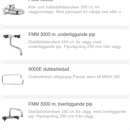
Kök- och tvättställsblandare 160 c/c för
väggmontage. Med pipnippel för utlopp ned eller upp,
levereras upp. Kallstart. Passar ej Vaska
blandarfäste, 8187477, 8267012.
FMM 3000 m. underliggande pip
Disklådsblandare 160 c/c för vägg, med
underliggande pip. Piputsprång 290 mm från vägg.
9000E dubbelledad
Dubbelledad utloppspip.Passar även till MMIX W5.
FMM 3000 m. överliggande pip
Disklådsblandare 160 c/c för vägg, med överliggande
pip. Piputsprång 290 mm från vägg.