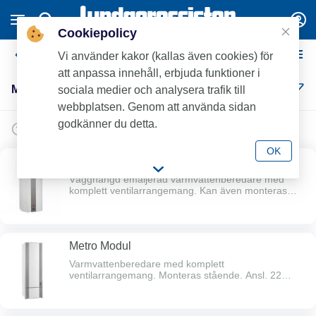
Cookiepolicy
Metrotherm
Vi använder kakor (kallas även cookies) för
att anpassa innehåll, erbjuda funktioner i
Metrotherm (7)
sociala medier och analysera trafik till
webbplatsen. Genom att använda sidan
godkänner du detta.
OK
Metro Cabinett E
Vägghängd emaljerad varmvattenberedare med
komplett ventilarrangemang. Kan även monteras
stående med stativ eller liggande. Vid liggande
montage minskar varmvattenkapaciteten med 25%.
Ansl. 15 mm klämpl. nedåt, c/c 100 mm. SMART
Control - termostatboxen lär sig automatiskt
Metro Modul
förbrukningsmönstret och anpassar därefter
varmvattenproduktionen.
Varmvattenberedare med komplett
ventilarrangemang. Monteras stående. Ansl. 22
klämkpl. nedåt, emalj c/c 100 mm, rostfri c/c 150 mm.
Säkerhetsventil 15 mm klämkpl.