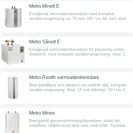
Metro Minett E
Emaljerad varmvattenberedare med komplett
ventilarrangemang c/c 70 mm (35 l c/c 60 mm) ansl.
15 mm klämkpl. till 30 & 35 l, 15 l har ansl. R20
utv.gg. 15 och 30 l monteras på golv eller vägg, ansl.
uppåt. 35 l monteras på vägg, ansl. nedåt.
Metro Sånett E
Emaljerad varmvattenberedare för placering under
diskbänk, med komplett ventilarrangemang. Ansl. 15
mm klämkpl. uppåt, 33 l c/c 100 mm, 55 l c/c 70 mm.
Metro Rostfri varmvattenberedare
Med behållare och elpatron av rostfritt stål, komplett
ventilarrangemang. Ansl. 15 mm klämkpl. 30 l c/c 45
mm, 60-110 l c/c 150 mm.
Metro Minex
Energisnål genomströmningsberedare, enkel att
installera, lättplacerad tack vare små mått. Tryckklass
10 bar. Flödet nedan anges vid 25° (3,5 kW) , 33° (11