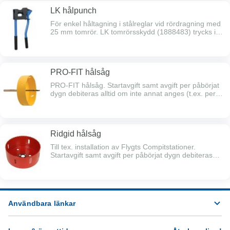
dygnsavgifter reducerade med 50% månadsvis.
LK hålpunch
För enkel håltagning i stålreglar vid rördragning med
25 mm tomrör. LK tomrörsskydd (1888483) trycks i
hålen och därefter träs tomröret i. Startavgift samt
avgift per påbörjat dygn debiteras alltid om inte annat
anges (t.ex. per timme / natt).Efter 5 hyresdagar
faktureras start- och de 5 första dygns-avgifterna,
PRO-FIT hålsåg
därefter faktureras dygnsavgifter reducerade med
50% månadsvis.
PRO-FIT hålsåg. Startavgift samt avgift per påbörjat
dygn debiteras alltid om inte annat anges (t.ex. per
timme / natt).Efter 5 hyresdagar faktureras start- och
de 5 första dygns-avgifterna, därefter faktureras
dygnsavgifter reducerade med 50% månadsvis.
Ridgid hålsåg
Till tex. installation av Flygts Compitstationer.
Startavgift samt avgift per påbörjat dygn debiteras
alltid om inte annat anges (t.ex. per timme /
natt).Efter 5 hyresdagar faktureras start- och de 5
första dygns-avgifterna, därefter faktureras
dygnsavgifter reducerade med 50% månadsvis.
Användbara länkar