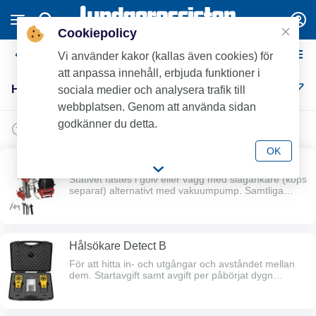
Cookiepolicy
Håltagning
Vi använder kakor (kallas även cookies) för
att anpassa innehåll, erbjuda funktioner i
Håltagning (5)
sociala medier och analysera trafik till
webbplatsen. Genom att använda sidan
godkänner du detta.
OK
Rothenberger DWS131 diamantborrmaskin
Stativet fästes i golv eller vägg med slagankare (köps
separat) alternativt med vakuumpump. Samtliga
borrkronor är avsedda för VÅTBORRNING, mycket
viktigt att vattentrycket är så högt att borrslammet
spolas upp ur hålet. Diamanten på borrkronorna mäts
med digitalskjutmått både vid ut och återlämnande,
Hålsökare Detect B
sedan debiteras antal förslitna 1/10 mm. Startavgift
samt avgift per påbörjat dygn debiteras alltid om inte
För att hitta in- och utgångar och avståndet mellan
annat anges (t.ex. per timme / natt).Efter 5
dem. Startavgift samt avgift per påbörjat dygn
hyresdagar faktureras start- och de 5 första dygns-
debiteras alltid om inte annat anges (t.ex. per timme /
avgifterna, därefter faktureras dygnsavgifter
natt).Efter 5 hyresdagar faktureras start- och de 5
reducerade med 50% månadsvis.
första dygns-avgifterna, därefter faktureras