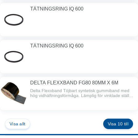
TÄTNINGSRING IQ 600
TÄTNINGSRING IQ 600
DELTA FLEXXBAND FG80 80MM X 6M
Delta Flexxband Töjbart syntetisk gummiband med
hög vidhäftningsförmåga. Lämplig för vinklade ställen
och rörgenomföringar.
Visa allt
Visa 10 till