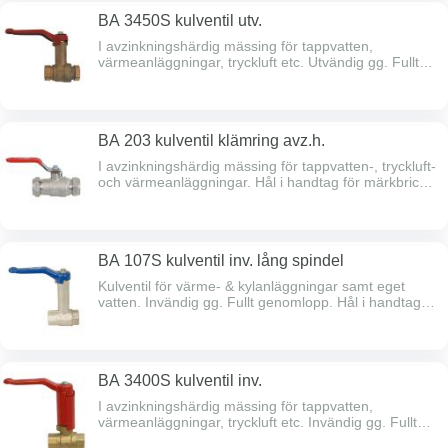
BA 3450S kulventil utv.
I avzinkningshärdig mässing för tappvatten,
värmeanläggningar, tryckluft etc. Utvändig gg. Fullt
genomlopp. Hål i handtag för märkbricka. Dubbel
spindeltätning. Full spårbarhet. Max arb.tryck 16 bar.
Max arb.temp 150ºC. Typgodkänd av Sitac. Lång
gänggång.
BA 203 kulventil klämring avz.h.
I avzinkningshärdig mässing för tappvatten-, tryckluft-
och värmeanläggningar. Hål i handtag för märkbricka.
Max arb.tryck 16bar. Max arb.temp 100 grader.
Typgodkänd av Sitac.
BA 107S kulventil inv. lång spindel
Kulventil för värme- & kylanläggningar samt eget
vatten. Invändig gg. Fullt genomlopp. Hål i handtag
för märkbricka. Dubbel spindeltätning. Full
spårbarhet. Max arb.tryck: 40 bar. Max arb.
temperatur: 100ºC. Lång gänggång.
BA 3400S kulventil inv.
I avzinkningshärdig mässing för tappvatten,
värmeanläggningar, tryckluft etc. Invändig gg. Fullt
genomlopp. Hål i handtag för märkbricka. Dubbel