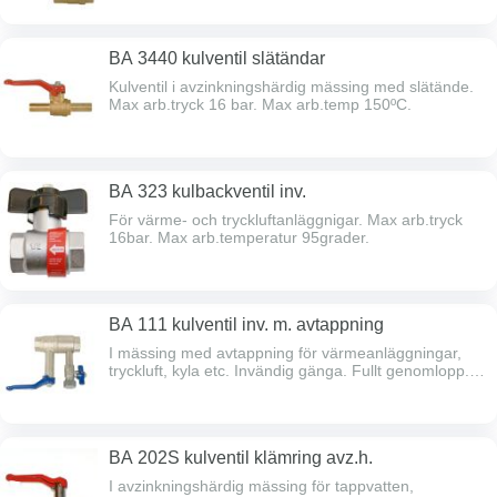
spindeltätning. Full spårbarhet. Max arb.tryck 40 bar.
Max arb.temp 150°C. Typgodkänd av Sitac. Lång
gänggång.
BA 3440 kulventil slätändar
Kulventil i avzinkningshärdig mässing med slätände.
Max arb.tryck 16 bar. Max arb.temp 150ºC.
BA 323 kulbackventil inv.
För värme- och tryckluftanläggnigar. Max arb.tryck
16bar. Max arb.temperatur 95grader.
BA 111 kulventil inv. m. avtappning
I mässing med avtappning för värmeanläggningar,
tryckluft, kyla etc. Invändig gänga. Fullt genomlopp.
Hål i handtag för märkbricka. Dubbel spindeltätning.
Full spårbarhet. Max arb.tryck 40bar. Max arb.temp
150 grader. Lång gänggång.
BA 202S kulventil klämring avz.h.
I avzinkningshärdig mässing för tappvatten,