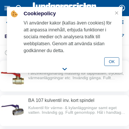
Cookiepolicy
Beulco Kulventiler
Vi använder kakor (kallas även cookies) för
att anpassa innehåll, erbjuda funktioner i
Beulco Kulventiler (10)
sociala medier och analysera trafik till
webbplatsen. Genom att använda sidan
godkänner du detta.
OK
BA 3400 kulventil inv. kort spindel avz.h.
I avzinkningshärdig mässing för tappvatten, tryckluft,
värmeanläggningar etc. Invändig gänga. Fullt
genomlopp. Hål i handtag för märkbricka. Dubbel
spindeltätning. Full spårbarhet. Max arb.tryck 40bar.
Max arb.temp 150 grader. Lång gänggång.
Typgodkänd av Sitac.
BA 107 kulventil inv. kort spindel
Kulventil för värme- & kylanläggningar samt eget
vatten. Invändig gg. Fullt genomlopp. Hål i handtag
för märkbricka. Dubbel spindeltätning. Full
spårbarhet. Max arb.tryck: 40 bar. Max arb.
temperatur 100ºC. Lång gänggång.