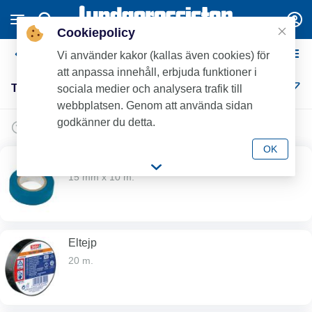
Cookiepolicy
Tejp
Vi använder kakor (kallas även cookies) för
att anpassa innehåll, erbjuda funktioner i
Tejp (21)
sociala medier och analysera trafik till
webbplatsen. Genom att använda sidan
godkänner du detta.
OK
Märktejp
15 mm x 10 m.
Eltejp
20 m.