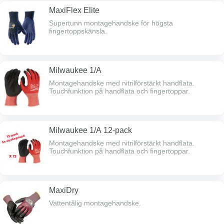
MaxiFlex Elite
Supertunn montagehandske för högsta
fingertoppskänsla.
Milwaukee 1/A
Montagehandske med nitrilförstärkt handflata.
Touchfunktion på handflata och fingertoppar.
Milwaukee 1/A 12-pack
Montagehandske med nitrilförstärkt handflata.
Touchfunktion på handflata och fingertoppar.
MaxiDry
Vattentålig montagehandske.