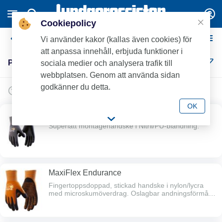
Cookiepolicy
Personligt skydd
Vi använder kakor (kallas även cookies) för
att anpassa innehåll, erbjuda funktioner i
Personligt skydd (66)
sociala medier och analysera trafik till
webbplatsen. Genom att använda sidan
godkänner du detta.
OK
MaxiFlex Ultimate
Superlätt montagehandske i Nitril/PU-blandning.
MaxiFlex Endurance
Fingertoppsdoppad, stickad handske i nylon/lycra
med microskumöverdrag. Oslagbar andningsförmåga
och nitrilnoppor i innerhanden för bästa
greppförmåga.