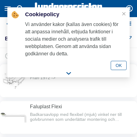
Cookiepolicy
Badkarsreservdelar Ifö
Vi använder kakor (kallas även cookies) för
att anpassa innehåll, erbjuda funktioner i
Badkarsreservdelar Ifö (3)
sociala medier och analysera trafik till
webbplatsen. Genom att använda sidan
godkänner du detta.
OK
Reservdelar Ifö
Från 1972 ->
Faluplast Flexi
Badkarsavlopp med flexibel (mjuk) vinkel ner till
golvbrunnen som underlättar montering och
rengöring.