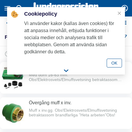
Cookiepolicy
Fusiotherm
Vi använder kakor (kallas även cookies) för
att anpassa innehåll, erbjuda funktioner i
Fusiotherm (17)
sociala medier och analysera trafik till
webbplatsen. Genom att använda sidan
godkänner du detta.
OK
Handsvets för uthyrning
Med dorn 16-63 mm.
Obs!Elektrosvets/Elmuffsvetsning betraktassom
brandfarliga ”Heta arbeten”Obs!
Övergång muff x inv.
Muff x inv.gg. Obs!Elektrosvets/Elmuffsvetsning
betraktassom brandfarliga ”Heta arbeten”Obs!