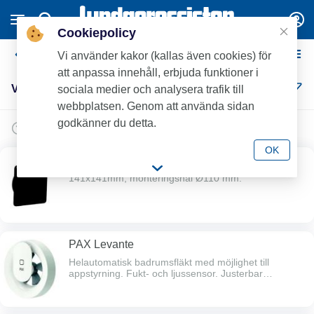
Cookiepolicy
Våtrumsfläktar
Vi använder kakor (kallas även cookies) för
att anpassa innehåll, erbjuda funktioner i
Våtrumsfläktar (5)
sociala medier och analysera trafik till
webbplatsen. Genom att använda sidan
godkänner du detta.
OK
PAX Ytterväggsgaller
141x141mm, monteringshål Ø110 mm.
PAX Levante
Helautomatisk badrumsfläkt med möjlighet till
appstyrning. Fukt- och ljussensor. Justerbar
basventilation.