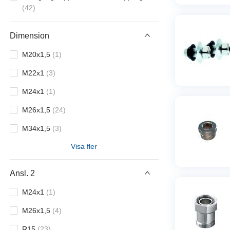
(
42
)
Dimension
M20x1,5
(
1
)
M22x1
(
3
)
M24x1
(
1
)
M26x1,5
(
24
)
M34x1,5
(
3
)
Visa fler
R10
(
2
)
R15
(
6
)
Ansl. 2
R20
(
2
)
M24x1
(
1
)
M26x1,5
(
4
)
R15
(
23
)