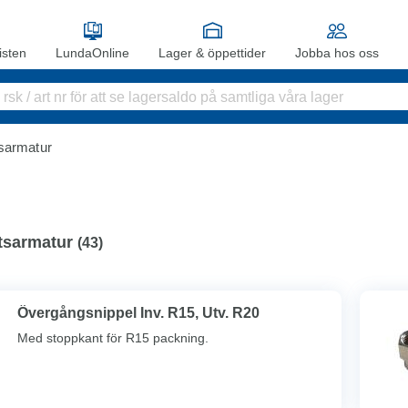
sten
LundaOnline
Lager & öppettider
Jobba hos oss
tsarmatur
tsarmatur
(
43
)
Övergångsnippel Inv. R15, Utv. R20
Med stoppkant för R15 packning.