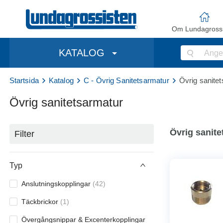
Om Lundagrossi
KATALOG
Startsida
Katalog
C - Övrig Sanitetsarmatur
Övrig sanite
Övrig sanitetsarmatur
Övrig sanite
Filter
Typ
Anslutningskopplingar
(
42
)
Täckbrickor
(
1
)
Övergångsnippar & Excenterkopplingar