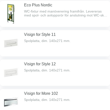
Eco Plus Nordic
WC-fixtur med manöverering framifrån. Levereras
med spol- och avloppsrör för anslutning mot WC-skål,
bultar för WC-skål, 90° avloppsböj dim 90 mm med
övergång till 110 mm. Pex 16x2,2/R15 utv.gg. för
inkommande vatten. Inkl. övre väggfäste.
Visign for Style 11
Spolplatta, dim. 140x271 mm.
Visign for Style 12
Spolplatta, dim. 140x271 mm.
Visign for More 102
Spolplatta, dim. 140x271 mm.