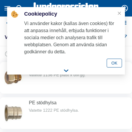
Cookiepolicy
Vatette PE
Vi använder kakor (kallas även cookies) för
att anpassa innehåll, erbjuda funktioner i
Vatette PE (13)
sociala medier och analysera trafik till
webbplatsen. Genom att använda sidan
godkänner du detta.
OK
PE rak plast x utv.
Vatette 1136 PE plast x utv.gg.
PE stödhylsa
Vatette 1222 PE stödhylsa.