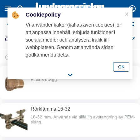
Cookiepolicy
Övrigt plaströrskopplingar
Vi använder kakor (kallas även cookies) för
att anpassa innehåll, erbjuda funktioner i
Övrigt plaströrskopplingar (4)
sociala medier och analysera trafik till
webbplatsen. Genom att använda sidan
godkänner du detta.
OK
Rak Rot-koppling
Plast x utv.gg.
Rörklämma 16-32
16-32 mm. Används vid tillfällig avstängning av PEM-
slang.