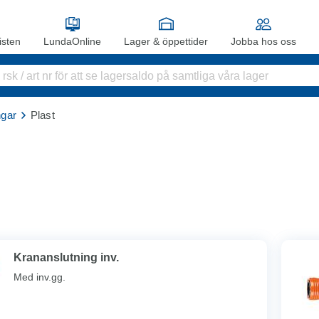
sten
LundaOnline
Lager & öppettider
Jobba hos oss
ngar
Plast
Krananslutning inv.
Med inv.gg.