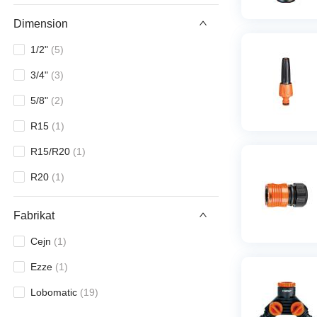
Dimension
1/2"
(
5
)
3/4"
(
3
)
5/8"
(
2
)
R15
(
1
)
R15/R20
(
1
)
R20
(
1
)
Fabrikat
Cejn
(
1
)
Ezze
(
1
)
Lobomatic
(
19
)