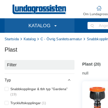
Om Lundagrossi
KATALOG
Startsida
Katalog
C - Övrig Sanitetsarmatur
Snabbkoppli
Plast
Plast
(
20
)
Filter
null
Typ
Snabbkopplingar & tbh typ "Gardena"
(
19
)
Tryckluftskopplingar
(
1
)