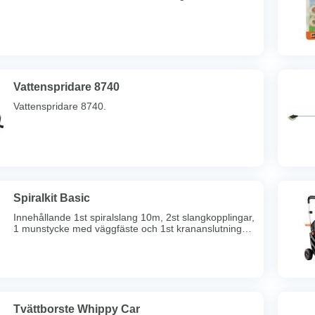
Vattenspridare 8740
Vattenspridare 8740.
Spiralkit Basic
Innehållande 1st spiralslang 10m, 2st slangkopplingar,
1 munstycke med väggfäste och 1st krananslutning
inv.gg. R20/R25.
Tvättborste Whippy Car