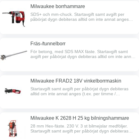
faktureras start- och de 5 första dygns-avgifterna,
Milwaukee borrhammare
därefter faktureras dygnsavgifter reducerade med
50% månadsvis.
SDS+ och mm-chuck. Startavgift samt avgift per
påbörjat dygn debiteras alltid om inte annat anges
(t.ex. per timme / natt).Efter 5 hyresdagar faktureras
start- och de 5 första dygns-avgifterna, därefter
faktureras dygnsavgifter reducerade med 50%
månadsvis.
Fräs-/tunnelborr
För betong, med SDS MAX fäste. Startavgift samt
avgift per påbörjat dygn debiteras alltid om inte annat
anges (t.ex. per timme / natt).Efter 5 hyresdagar
faktureras start- och de 5 första dygns-avgifterna,
därefter faktureras dygnsavgifter reducerade med
50% månadsvis.
Milwaukee FRAD2 18V vinkelborrmaskin
Startavgift samt avgift per påbörjat dygn debiteras
alltid om inte annat anges (t.ex. per timme /
natt).Efter 5 hyresdagar faktureras start- och de 5
första dygns-avgifterna, därefter faktureras
dygnsavgifter reducerade med 50% månadsvis.
Milwaukee K 2628 H 25 kg bilningshammare
28 mm Hex-fäste. 230 V. 3 st bilmejslar medföljer.
Startavgift samt avgift per påbörjat dygn debiteras
alltid om inte annat anges (t.ex. per timme /