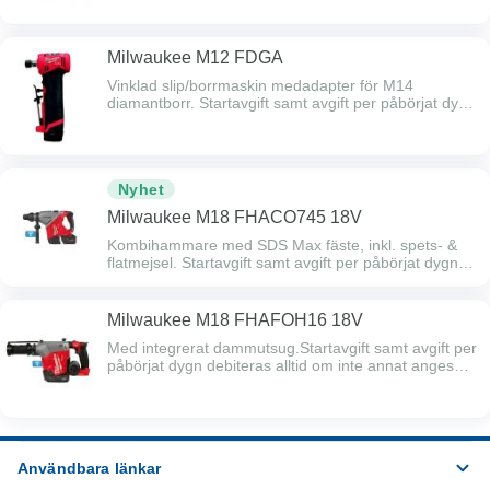
natt).Efter 5 hyresdagar faktureras start- och de 5
första dygns-avgifterna, därefter faktureras
dygnsavgifter reducerade med 50% månadsvis.
Milwaukee M12 FDGA
Vinklad slip/borrmaskin medadapter för M14
diamantborr. Startavgift samt avgift per påbörjat dygn
debiteras alltid om inte annat anges (t.ex. per timme /
natt).Efter 5 hyresdagar faktureras start- och de 5
första dygns-avgifterna, därefter faktureras
dygnsavgifter reducerade med 50% månadsvis.
Nyhet
Milwaukee M18 FHACO745 18V
Kombihammare med SDS Max fäste, inkl. spets- &
flatmejsel. Startavgift samt avgift per påbörjat dygn
debiteras alltid om inte annat anges (t.ex. per timme /
natt).Efter 5 hyresdagar faktureras start- och de 5
första dygns-avgifterna, därefter faktureras
Milwaukee M18 FHAFOH16 18V
dygnsavgifter reducerade med 50% månadsvis.
Med integrerat dammutsug.Startavgift samt avgift per
påbörjat dygn debiteras alltid om inte annat anges
(t.ex. per timme / natt).Efter 5 hyresdagar faktureras
start- och de 5 första dygns-avgifterna, därefter
faktureras dygnsavgifter reducerade med 50%
månadsvis.
Användbara länkar