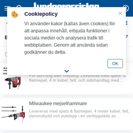
Cookiepolicy
Borrning / Bilning
Vi använder kakor (kallas även cookies) för
att anpassa innehåll, erbjuda funktioner i
Borrning / Bilning (9)
sociala medier och analysera trafik till
webbplatsen. Genom att använda sidan
godkänner du detta.
OK
Milwaukee kombihammare
För borrning eller mejsling. Levereras med spets- &
flatmejsel, 4 m kabel, fett, och sidohandtag med
djupanslag i en verktygslåda av slagtålig plast. SDS
Max-fäste. Startavgift samt avgift per påbörjat dygn
debiteras alltid om inte annat anges (t.ex. per timme /
natt).Efter 5 hyresdagar faktureras start- och de 5
Milwaukee mejselhammare
första dygns-avgifterna, därefter faktureras
dygnsavgifter reducerade med 50% månadsvis.
Levereras med spets & flatmejsel, 4 meter kabel, fett,
dammskydd och putslapp i en verktygslåda av
slagtålig plast. SDS Max-fäste. Startavgift samt avgift
per påbörjat dygn debiteras alltid om inte annat
anges (t.ex. per timme / natt).Efter 5 hyresdagar