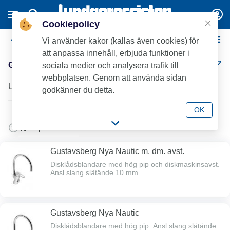
Cookiepolicy
Gustavsberg Köksblandare
Vi använder kakor (kallas även cookies) för
att anpassa innehåll, erbjuda funktioner i
Gustavsberg Köksblandare (10)
sociala medier och analysera trafik till
webbplatsen. Genom att använda sidan
Upptäck Gustavsberg köksblandare hos Lundagrossisten
godkänner du detta.
– kvalitet för professionella installationer.
OK
Gustavsberg Nya Nautic m. dm. avst.
Disklådsblandare med hög pip och diskmaskinsavst.
Ansl.slang slätände 10 mm.
Gustavsberg Nya Nautic
Disklådsblandare med hög pip. Ansl.slang slätände