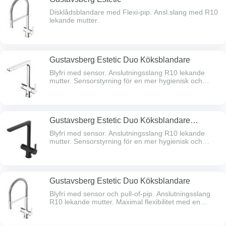
Disklådsblandare med Flexi-pip. Ansl.slang med R10
lekande mutter.
Gustavsberg Estetic Duo Köksblandare
Blyfri med sensor. Anslutningsslang R10 lekande
mutter. Sensorstyrning för en mer hygienisk och
bekväm köksupplevelse Maximal flexibilitet med en
svängbar pip, gör matlagning och diskning enklare.
Spärr för 0°, 60° och 110° ingår Kallstartsteknik för
energieffektivisering och komfort – eliminerar onödig
Gustavsberg Estetic Duo Köksblandare
värmeförbrukning och ger en trygg blandare även för
barn
Mattsvart
Blyfri med sensor. Anslutningsslang R10 lekande
mutter. Sensorstyrning för en mer hygienisk och
bekväm köksupplevelse Maximal flexibilitet med en
svängbar pip, gör matlagning och diskning enklare.
Spärr för 0°, 60° och 110° ingår Kallstartsteknik för
energieffektivisering och komfort – eliminerar onödig
Gustavsberg Estetic Duo Köksblandare
värmeförbrukning och ger en trygg blandare även för
barn
Blyfri med sensor och pull-of-pip. Anslutningsslang
R10 lekande mutter. Maximal flexibilitet med en
svängbar pip, gör matlagning och diskning enklare.
Spärr för 0°, 60° och 110° ingår Sensorstyrning för