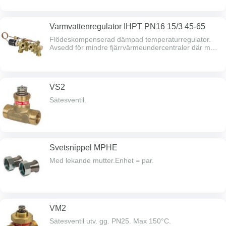
Varmvattenregulator IHPT PN16 15/3 45-65
Flödeskompenserad dämpad temperaturregulator.
Avsedd för mindre fjärrvärmeundercentraler där man
vill haen självverkande ventil för
tappvarmvattenframställning momentant, temp. 45-
65°C. PN16.
VS2
Sätesventil.
Svetsnippel MPHE
Med lekande mutter.Enhet = par.
VM2
Sätesventil utv. gg. PN25. Max 150°C.