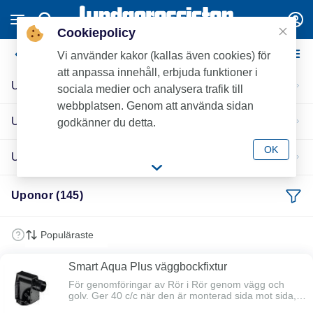
Cookiepolicy
Uponor
Vi använder kakor (kallas även cookies) för
att anpassa innehåll, erbjuda funktioner i
Uponor tappvatten
sociala medier och analysera trafik till
webbplatsen. Genom att använda sidan
Uponor Q&E för Pex
godkänner du detta.
OK
Uponor S-press MLC
Uponor (145)
Smart Aqua Plus väggbockfixtur
För genomföringar av Rör i Rör genom vägg och
golv. Ger 40 c/c när den är monterad sida mot sida,
topp mot topp eller topp mot sida. Möjlig att fästa