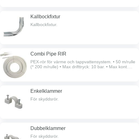
framåt, uppåt, bakåt samt i sida. Min regeldjup 70
mm.
Kallbockfixtur
Kallbockfixtur.
Combi Pipe RIR
PEX-rör för värme och tappvattensystem. • 50 m/rulle
(* 200 m/rulle) • Max drifttryck: 10 bar. • Max kont.
drifttemp: 70°C. • Max momentan temp: 95°C. •
Syrediffusionsspärr.
Enkelklammer
För skyddsrör.
Dubbelklammer
För skyddsrör.