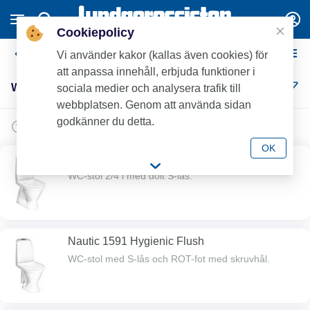
Cookiepolicy
WC-stolar
Vi använder kakor (kallas även cookies) för
att anpassa innehåll, erbjuda funktioner i
WC-stolar (15)
sociala medier och analysera trafik till
webbplatsen. Genom att använda sidan
godkänner du detta.
OK
Nautic 1500 Hygienic Flush
WC-stol 2/4 l med dolt S-lås.
Nautic 1591 Hygienic Flush
WC-stol med S-lås och ROT-fot med skruvhål.