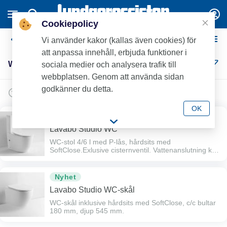
Cookiepolicy
WC-stolar
Vi använder kakor (kallas även cookies) för
att anpassa innehåll, erbjuda funktioner i
WC-stolar (2)
sociala medier och analysera trafik till
webbplatsen. Genom att använda sidan
godkänner du detta.
OK
Nyhet
Lavabo Studio WC
WC-stol 4/6 l med P-lås, hårdsits med
SoftClose.Exlusive cisternventil. Vattenanslutning kan
göras till vänster, höger eller bakåt.
Nyhet
Lavabo Studio WC-skål
WC-skål inklusive hårdsits med SoftClose, c/c bultar
180 mm, djup 545 mm.