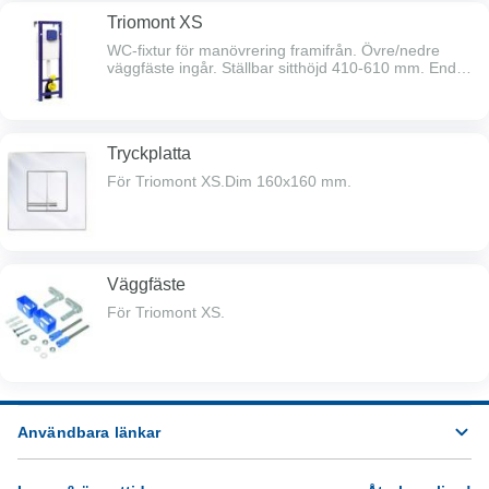
Triomont XS
WC-fixtur för manövrering framifrån. Övre/nedre
väggfäste ingår. Ställbar sitthöjd 410-610 mm. Endast
380 mm bred. 180/230 mm c/c bultar.
Tryckplatta
För Triomont XS.Dim 160x160 mm.
Väggfäste
För Triomont XS.
Användbara länkar