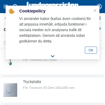
Cookiepolicy
Gustavsberg WC-fixtur
Vi använder kakor (kallas även cookies) för
att anpassa innehåll, erbjuda funktioner i
Gustavsberg WC-fixtur (5)
sociala medier och analysera trafik till
webbplatsen. Genom att använda sidan
godkänner du detta.
OK
Triomont Universal / XS flottörventil.
För Triomont WC-fixtur.
Tryckplatta
För Triomont XS.Dim 160x160 mm.