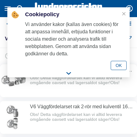
Cookiepolicy
V6 Väggfördelarset
Vi använder kakor (kallas även cookies) för
att anpassa innehåll, erbjuda funktioner i
V6 Väggfördelarset (18)
sociala medier och analysera trafik till
webbplatsen. Genom att använda sidan
godkänner du detta.
OK
V6 Väggfördelarset vinkel 2-rör med kulventil
16-matning
Obs! Detta väggfördelarset kan vi alltid leverera
omgående oavsett vad lagersaldot säger!Obs!
V6 Väggfördelarset rak 2-rör med kulventil 16-
matning
Obs! Detta väggfördelarset kan vi alltid leverera
omgående oavsett vad lagersaldot säger!Obs!