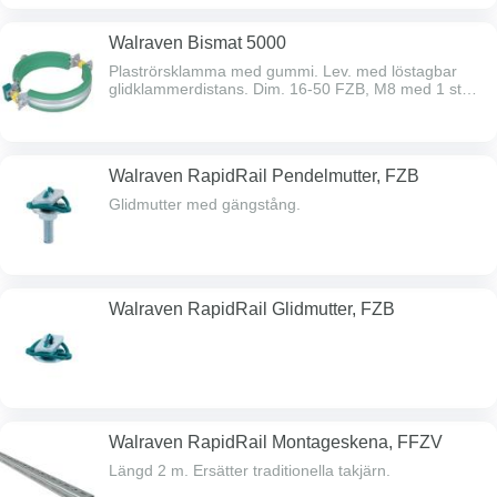
Walraven Bismat 5000
Plaströrsklamma med gummi. Lev. med löstagbar
glidklammerdistans. Dim. 16-50 FZB, M8 med 1 st
skruv. Dim. 63-200 BUP (utomhus) M8/M10 med 2 st
skruv.
Walraven RapidRail Pendelmutter, FZB
Glidmutter med gängstång.
Walraven RapidRail Glidmutter, FZB
Walraven RapidRail Montageskena, FFZV
Längd 2 m. Ersätter traditionella takjärn.