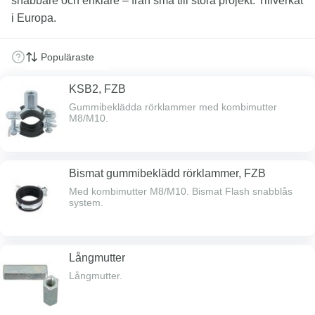
snabbare och enklare – från små till stora projekt. Tillverkat
i Europa.
KSB2, FZB
Gummibeklädda rörklammer med kombimutter
M8/M10.
Bismat gummibeklädd rörklammer, FZB
Med kombimutter M8/M10. Bismat Flash snabblås
system.
Långmutter
Långmutter.