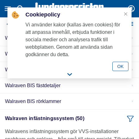
Cookiepolicy
Walraven infästningssystem
Vi använder kakor (kallas även cookies) för
att anpassa innehåll, erbjuda funktioner i
Walraven BIS RapidRail - För alla lätta installationer
sociala medier och analysera trafik till
webbplatsen. Genom att använda sidan
Walraven BIS RapidStrut - För medeltunga installationer
godkänner du detta.
OK
Walraven Taksystem
Walraven BIS fästdetaljer
Walraven BIS rörklammer
Walraven infästningssystem (50)
Walravens infästningssystem gör VVS-installationer