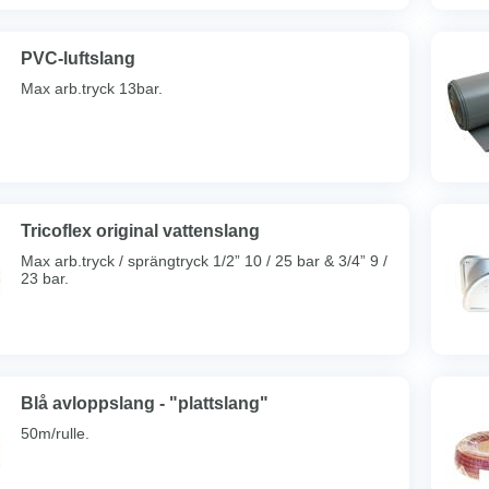
PVC-luftslang
Max arb.tryck 13bar.
Tricoflex original vattenslang
Max arb.tryck / sprängtryck 1/2” 10 / 25 bar & 3/4” 9 /
23 bar.
Blå avloppslang - "plattslang"
50m/rulle.