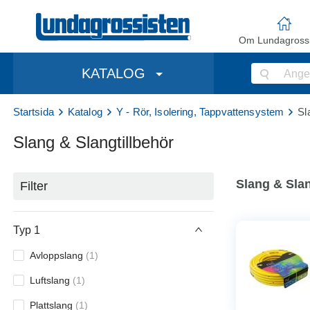
Om Lundagrossi
KATALOG
Startsida
Katalog
Y - Rör, Isolering, Tappvattensystem
Sl
Slang & Slangtillbehör
Slang & Slan
Filter
Typ 1
Avloppslang
(
1
)
Luftslang
(
1
)
Plattslang
(
1
)