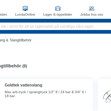
sten
LundaOnline
Lager & öppettider
Jobba hos oss
ang & Slangtillbehör
gtillbehör
(
8
)
Goldtek vattenslang
Max arb.tryck / sprängtryck 1/2” 8 / 24 bar & 3/4” 6 /
18 bar.