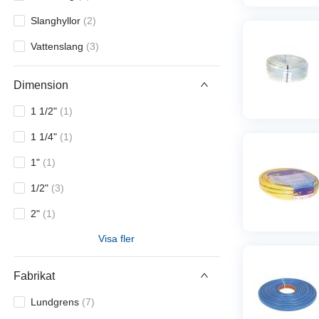
Slanghyllor
(
2
)
Vattenslang
(
3
)
Dimension
1 1/2"
(
1
)
1 1/4"
(
1
)
1"
(
1
)
1/2"
(
3
)
2"
(
1
)
Visa fler
3/4"
(
4
)
8,0x1,5
(
1
)
Fabrikat
10x2,5
(
1
)
Lundgrens
(
7
)
11x1,5
(
1
)