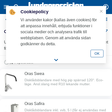
Cookiepolicy
Oras Köksblandare
Vi använder kakor (kallas även cookies) för
att anpassa innehåll, erbjuda funktioner i
Oras Köksblandare (6)
sociala medier och analysera trafik till
webbplatsen. Genom att använda sidan
Upptäck Oras köksblandare hos Lundagrossisten – kvalitet
godkänner du detta.
för professionella installationer.
OK
Oras Swea
Disklådsblandare med hög pip spärrad 120°. Eco-
läge. Ansl.slang med R10 lekande mutter.
Oras Safira
Disklådsblandare inkl. vvb, 5 l (får ej användas med