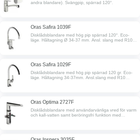
andra blandare). Svängpip, spärrad 120°.
Oras Safira 1039F
Disklådsblandare med hög pip spärrad 120°. Eco-
läge. Håltagning Ø 34-37 mm. Ansl. slang med R10
lekande mutter.
Oras Safira 1029F
Disklådsblandare med hög pip spärrad 120 gr. Eco-
läge. Håltagning 34-37mm. Ansl.slang med R10
lekande mutter.
Oras Optima 2727F
Disklådsblandare med användarvänliga vred för varm
och kall-vatten samt beröringsfri funktion med
temperaturvred. Elektronisk diskmask.avst. Svängbar
pip. 230V. Ansl.slang med R10 lekande mutter.
Oras Inspera 3035F