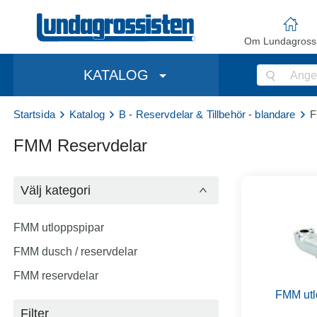
Om Lundagrossi
KATALOG
Startsida
Katalog
B - Reservdelar & Tillbehör - blandare
F
FMM Reservdelar
Välj kategori
FMM utloppspipar
FMM dusch / reservdelar
FMM reservdelar
FMM utl
Filter