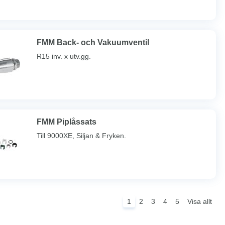
FMM Back- och Vakuumventil
R15 inv. x utv.gg.
FMM Piplåssats
Till 9000XE, Siljan & Fryken.
1
2
3
4
5
Visa allt