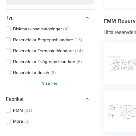
Typ
FMM Reserv
Diskmaskinsavstägningar
(
4
)
Hitta reservdel
Reservdelar Ettgreppsblandare
(
16
)
Reservdelar Termostatblandare
(
14
)
Reservdelar Tvågreppsblandare
(
6
)
Reservdelar dusch
(
9
)
Visa fler
Reservdelar elektroniska blandare
(
1
)
Serviceverktyg
(
4
)
Fabrikat
Tillbehör Ettgreppsblandare
(
11
)
FMM
(
81
)
Tillbehör Termostatblandare
(
5
)
Mora
(
3
)
Tillbehör Tvågreppsblandare
(
1
)