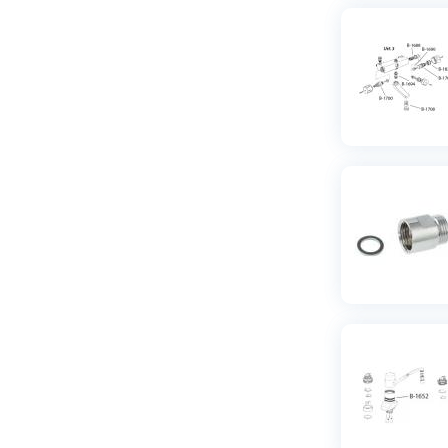
Tillbehör dusch
(
9
)
Utloppspipar
(
14
)
Övrigt
(
13
)