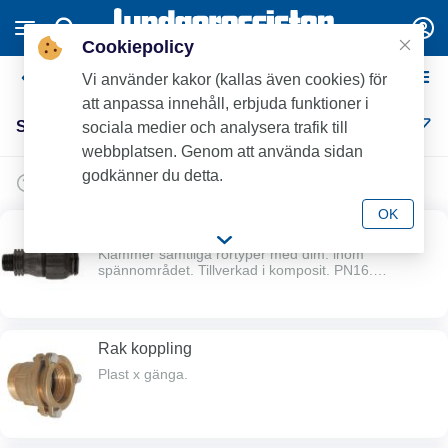
Cookiepolicy
Segjärn
Vi använder kakor (kallas även cookies) för
att anpassa innehåll, erbjuda funktioner i
Segjärn (7)
sociala medier och analysera trafik till
webbplatsen. Genom att använda sidan
godkänner du detta.
OK
Flexi ”Allrörskoppling” x utv.gg
Klämmer samtliga rörtyper med dim. inom
spännområdet. Tillverkad i komposit. PN16.
Anv.område: kallvatten 0-40°C.
Rak koppling
Plast x gänga.