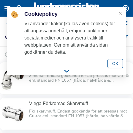
Cookiepolicy
Viega Förkromad Kopparpress
Vi använder kakor (kallas även cookies) för
att anpassa innehåll, erbjuda funktioner i
Viega Förkromad Kopparpress (13)
sociala medier och analysera trafik till
webbplatsen. Genom att använda sidan
godkänner du detta.
OK
Viega Förkromad Böj 90° 2 Muff
2 muffar. Endast godkända för att pressas mot Cu-rör
enl. standard FN 1057 (hårda, halvhårda &
mjukglödgade) samt mot rödgodsdelar.
Viega Förkromad Skarvmuff
Fkr skarvmuff. Endast godkända för att pressas mot
Cu-rör enl. standard FN 1057 (hårda, halvhårda &
mjukglödgade) samt mot rödgodsdelar.